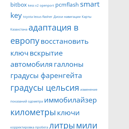
smart
bitbox
pcmflash
kess v2
openport
key
toyota lexus flasher
Диски навигации
Карты
адаптация в
Казахстана
европу
восстановить
ключ
вскрытие
автомобиля
галлоны
градусы фаренгейта
градусы цельсия
изменение
иммобилайзер
показаний одометра
километры
ключи
литры
мили
корректировка пробега