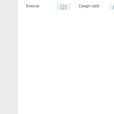
Ключи
(2)
Смарт кей