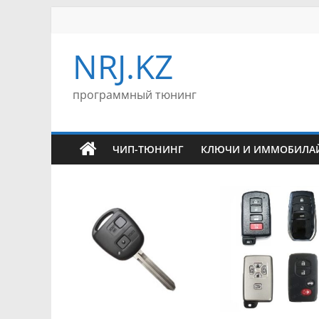
Перейти
к
содержимому
NRJ.KZ
программный тюнинг
ЧИП-ТЮНИНГ
КЛЮЧИ И ИММОБИЛА